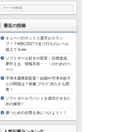
最近の投稿
キューバのサントス選手がスラッ
プ！？WBC2017で走り打ちのレベル
超えてるww
ソフトボール好きの部室！目標達成、
夢叶える、情報共有・・・のためのペ
ージ
宇津木麗華新監督！結婚や宇津木妙子
との関係は？画像,ブログ,何人かも調
査！
ソフトボールでバントを成功させるた
めの練習！
勝つための走塁を身につけよう！！
人気記事ランキング